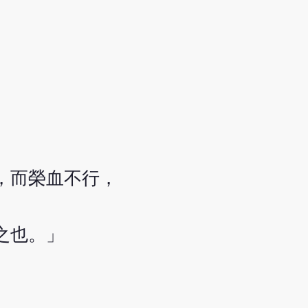
，而榮血不行，
之也。」