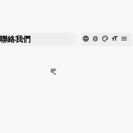
聯絡我們
language
bug_report
color_lens
format_size
menu
hearing