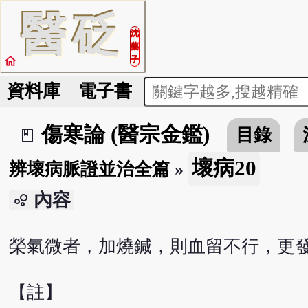
醫
砭
沈
藥
home
子
資料庫
電子書
傷寒論 (醫宗金鑑)
目錄
book_2
壞病20
辨壞病脈證並治全篇
»
內容
bubble_chart
榮氣微者，加燒鍼，則血留不行，更
【註】