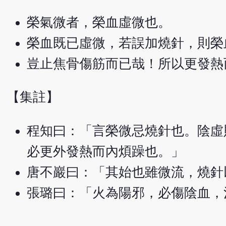
榮氣微者，榮血虛微也。
榮血既已虛微，若誤加燒針，則榮
豈止焦骨傷筋而已哉！所以更發熱
【集註】
程知曰：「言榮微忌燒針也。陰虛
必更外發熱而內煩躁也。」
唐不巖曰：「其始也雖微流，燒針
張璐曰：「火為陽邪，必傷陰血，