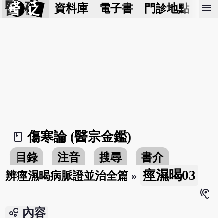
醫 砭
menu
資料庫
電子書
門診地點
預
傷寒論 (醫宗金鑑)
book_2
目錄
注音
搜尋
書介
痙濕暍03
辨痙濕暍病脈證並治全篇
»
hearing
bubble_chart
內容