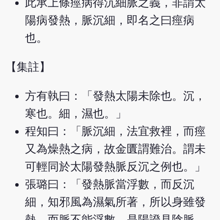
此承上條痙病得沉細脈之義，非謂太
陽病發熱，脈沉細，即名之曰痙病
也。
【集註】
方有執曰：「發熱太陽未除也。沉，
寒也。細，濕也。」
程知曰：「脈沉細，法宜救裡，而痙
又為燥熱之病，故金匱謂難治。謂未
可輕同於太陽發熱脈反沉之例也。」
張璐曰：「發熱脈當浮數，而反沉
細，知邪風為濕氣所著，所以身雖發
熱，而脈不能浮數，是陽證見陰脈，