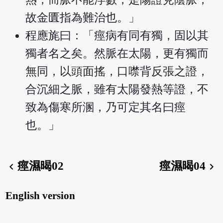
故金匱指為難治也。」
程應旄曰：「痙病有同有獨，固以其
獨者名之矣。然脈在太陽，更有獨而
無同，以頭面搖，口噤背反張之證，
合沉細之脈，雖有太陽發熱等證，不
致為傷寒所溷，乃可定其名曰痙
也。」
痙濕暍02
痙濕暍04
chevron_left
chevron_right
English version