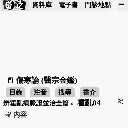
醫 砭
menu
資料庫
電子書
門診地點
預
傷寒論 (醫宗金鑑)
book_2
目錄
注音
搜尋
書介
hearing
霍亂04
辨霍亂病脈證並治全篇
»
bubble_chart
內容