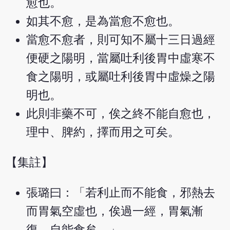
愈也。
如其不愈，是為當愈不愈也。
當愈不愈者，則可知不屬十三日過經
便硬之陽明，當屬吐利後胃中虛寒不
食之陽明，或屬吐利後胃中虛燥之陽
明也。
此則非藥不可，俟之終不能自愈也，
理中、脾約，擇而用之可矣。
【集註】
張璐曰：「若利止而不能食，邪熱去
而胃氣空虛也，俟過一經，胃氣漸
復，自能食矣。」