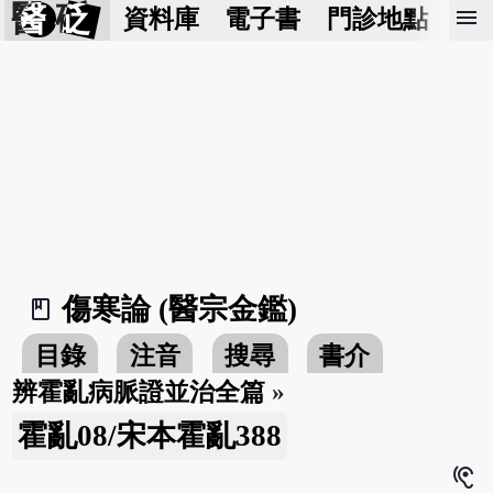
醫 砭
menu
資料庫
電子書
門診地點
預
傷寒論 (醫宗金鑑)
book_2
目錄
注音
搜尋
書介
辨霍亂病脈證並治全篇
»
霍亂08/宋本霍亂388
hearing