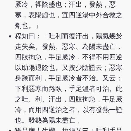
厥冷，裡陰盛也；汗出，發熱，惡
寒，表陽虛也，宜四逆湯中外合救之
劑也。」
程知曰：「吐利而復汗出，陽氣幾於
走失矣。發熱、惡寒、為陽未盡亡，
四肢拘急，手足厥冷，不得不用四逆
以助陽退陰也。又按少陰證云；惡寒
身踡而利，手足厥冷者不治。又云：
下利惡寒而踡臥，手足溫者可治。此
之吐、利、汗出，四肢拘急，手足厥
冷，而用四逆治之者，以有發熱一證
也。發熱為陽未盡亡，
猶是病人生機。故經又曰：吐利手足