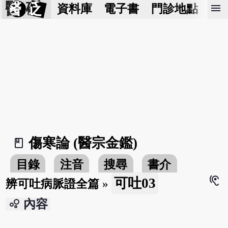
醫 砭
menu
資料庫
電子書
門診地點
預
傷寒論 (醫宗金鑑)
book_2
目錄
注音
搜尋
書介
hearing
可吐03
辨可吐病脈證全篇
»
bubble_chart
內容