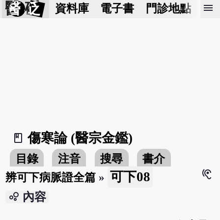
醫 砭
menu
資料庫
電子書
門診地點
預
傷寒論 (醫宗金鑑)
book_2
目錄
注音
搜尋
書介
hearing
可下08
辨可下病脈證全篇
»
bubble_chart
內容