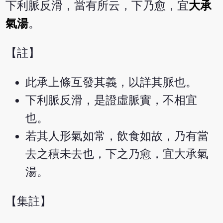
下利脈反滑，當有所云，下乃愈，宜
大承
氣湯
。
【註】
此承上條互發其義，以詳其脈也。
下利脈反滑，是證虛脈實，不相宜
也。
若其人形氣如常，飲食如故，乃有當
去之積未去也，下之乃愈，宜大承氣
湯。
【集註】