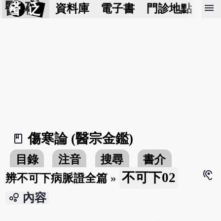
醫 砭
menu
資料庫
電子書
門診地點
預
傷寒論 (醫宗金鑑)
book_2
目錄
注音
搜尋
書介
hearing
不可下02
辨不可下病脈證全篇
»
bubble_chart
內容