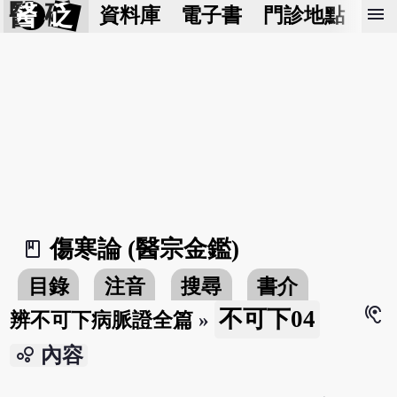
醫 砭
menu
資料庫
電子書
門診地點
預
傷寒論 (醫宗金鑑)
book_2
目錄
注音
搜尋
書介
hearing
不可下04
辨不可下病脈證全篇
»
bubble_chart
內容