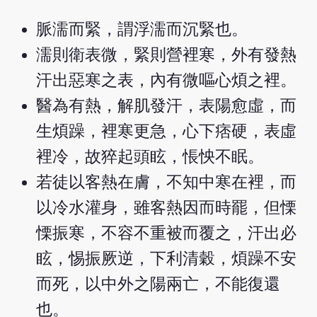
脈濡而緊，謂浮濡而沉緊也。
濡則衛表微，緊則營裡寒，外有發熱
汗出惡寒之表，內有微嘔心煩之裡。
醫為有熱，解肌發汗，表陽愈虛，而
生煩躁，裡寒更急，心下痞硬，表虛
裡冷，故猝起頭眩，悵怏不眠。
若徒以客熱在膚，不知中寒在裡，而
以冷水灌身，雖客熱因而時罷，但慄
慄振寒，不容不重被而覆之，汗出必
眩，惕振厥逆，下利清穀，煩躁不安
而死，以中外之陽兩亡，不能復還
也。