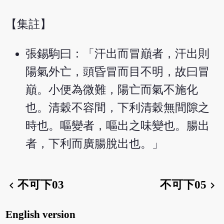
【集註】
張錫駒曰：「汗出而冒巔者，汗出則
陽氣外亡，頭昏冒而目不明，故曰冒
巔。小便為微難，陽亡而氣不施化
也。清穀不容間，下利清穀無間隙之
時也。嘔變者，嘔出之味變也。腸出
者，下利而廣腸脫出也。」
不可下03
不可下05
chevron_left
chevron_right
English version