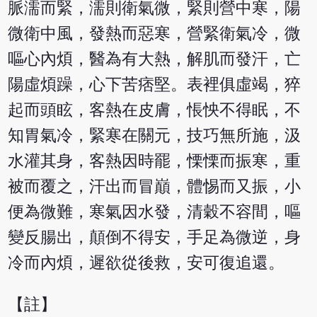
脈濡而緊，濡則衛氣微，緊則營中寒，陽
微衛中風，發熱而惡寒，營緊衛氣冷，微
嘔心內煩，醫為有大熱，解肌而發汗，亡
陽虛煩躁，心下苦痞堅。表裡俱虛竭，猝
起而頭眩，客熱在皮膚，悵怏不得眠，不
知胃氣冷，緊寒在關元，技巧無所施，汲
水灌其身，客熱因時罷，慄慄而振寒，重
被而覆之，汗出而冒巔，體惕而又振，小
便為微難，寒氣因水發，清穀不容間，嘔
變反腸出，顛倒不得安，手足為微逆，身
冷而內煩，遲欲從後救，安可復追還。
【註】