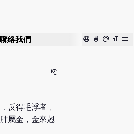
聯絡我們
language
bug_report
color_lens
format_size
menu
hearing
弱，反得毛浮者，
。肺屬金，金來尅