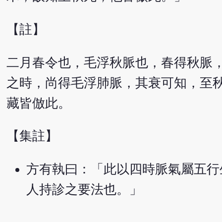
【註】
二月春令也，毛浮秋脈也，春得秋脈
之時，尚得毛浮肺脈，其衰可知，至
藏皆倣此。
【集註】
方有執曰：「此以四時脈氣屬五行
人持診之要法也。」