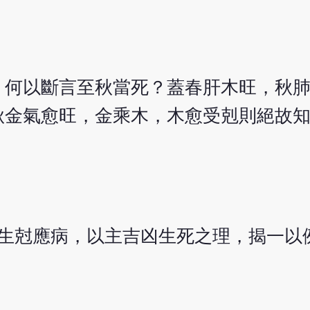
，何以斷言至秋當死？蓋春肝木旺，秋
秋金氣愈旺，金乘木，木愈受剋則絕故
生尅應病，以主吉凶生死之理，揭一以