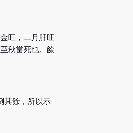
肺金旺，二月肝旺
知至秋當死也。餘
例其餘，所以示