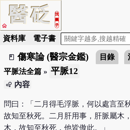
醫
砭
沈
藥
home
子
資料庫
電子書
傷寒論 (醫宗金鑑)
目錄
book_2
平脈12
平脈法全篇
»
內容
bubble_chart
問曰：「二月得毛浮脈，何以處言至
故知至秋死。二月肝用事，肝脈屬木
木，故知至秋死，他皆傲此。」