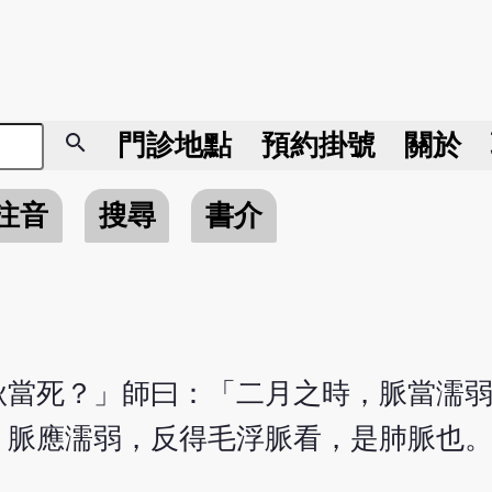
search
門診地點
預約掛號
關於
注音
搜尋
書介
秋當死？」師曰：「二月之時，脈當濡
，脈應濡弱，反得毛浮脈看，是肺脈也