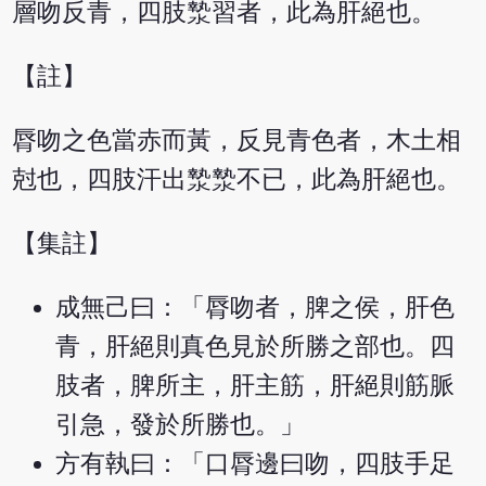
層吻反青，四肢漐習者，此為肝絕也。
【註】
脣吻之色當赤而黃，反見青色者，木土相
尅也，四肢汗出漐漐不已，此為肝絕也。
【集註】
成無己曰：「脣吻者，脾之侯，肝色
青，肝絕則真色見於所勝之部也。四
肢者，脾所主，肝主筋，肝絕則筋脈
引急，發於所勝也。」
方有執曰：「口脣邊曰吻，四肢手足