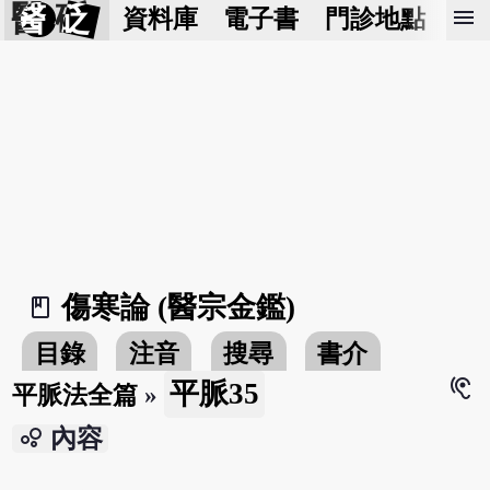
醫 砭
menu
資料庫
電子書
門診地點
預
傷寒論 (醫宗金鑑)
book_2
目錄
注音
搜尋
書介
hearing
平脈35
平脈法全篇
»
bubble_chart
內容