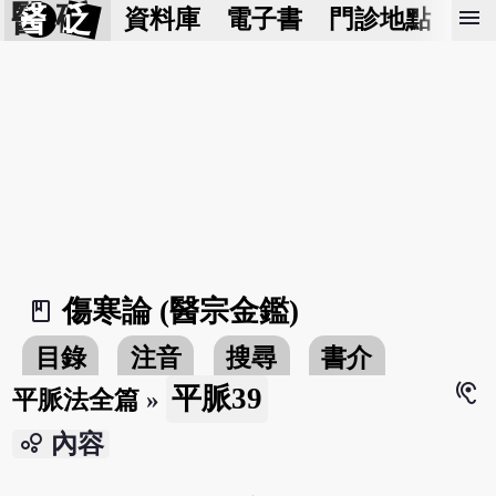
醫 砭
menu
資料庫
電子書
門診地點
預
傷寒論 (醫宗金鑑)
book_2
目錄
注音
搜尋
書介
hearing
平脈39
平脈法全篇
»
bubble_chart
內容