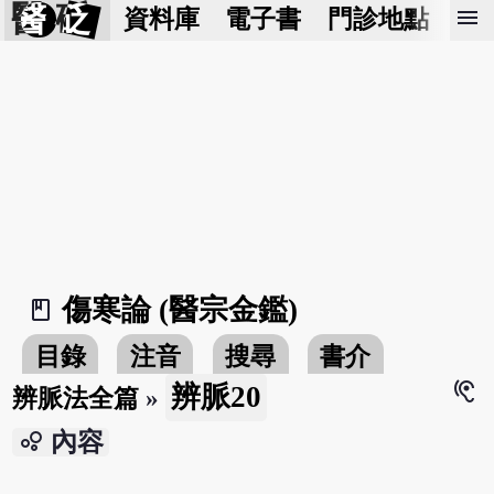
醫 砭
menu
資料庫
電子書
門診地點
預
傷寒論 (醫宗金鑑)
book_2
目錄
注音
搜尋
書介
hearing
辨脈20
辨脈法全篇
»
bubble_chart
內容