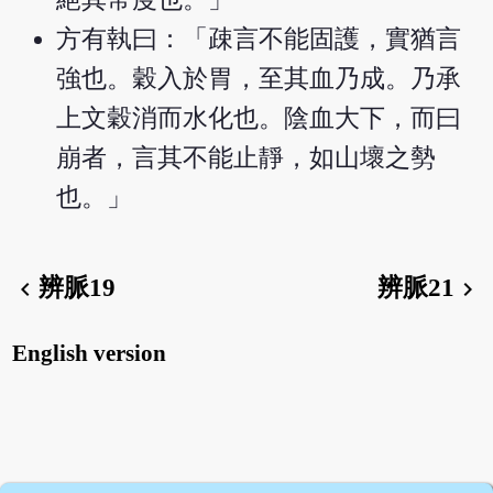
方有執曰：「疎言不能固護，實猶言
強也。穀入於胃，至其血乃成。乃承
上文穀消而水化也。陰血大下，而曰
崩者，言其不能止靜，如山壞之勢
也。」
辨脈19
辨脈21
chevron_left
chevron_right
English version