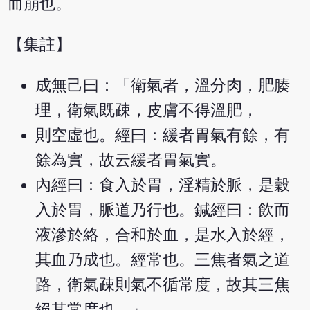
而崩也。
【集註】
成無己曰：「衛氣者，溫分肉，肥腠
理，衛氣既疎，皮膚不得溫肥，
則空虛也。經曰：緩者胃氣有餘，有
餘為實，故云緩者胃氣實。
內經曰：食入於胃，淫精於脈，是穀
入於胃，脈道乃行也。鍼經曰：飲而
液滲於絡，合和於血，是水入於經，
其血乃成也。經常也。三焦者氣之道
路，衛氣疎則氣不循常度，故其三焦
絕其常度也。」