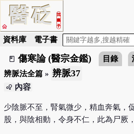
醫
砭
沈
藥
home
子
資料庫
電子書
傷寒論 (醫宗金鑑)
目錄
book_2
辨脈37
辨脈法全篇
»
內容
bubble_chart
少陰脈不至，腎氣微少，精血奔氣，
股，與陰相動，令身不仁，此為尸厥