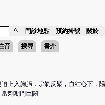
search
門診地點
預約掛號
關於
注音
搜尋
書介
促迫上入胸膈，宗氣反聚，血結心下，
，當刺期門巨闕。