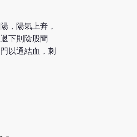
藏陽，陽氣上奔，
，退下則陰股間
期門以通結血，刺