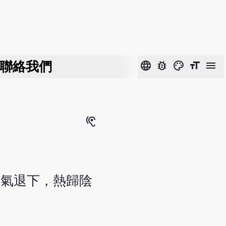
聯絡我們
language
bug_report
color_lens
format_size
menu
hearing
陽氣退下，熱歸陰