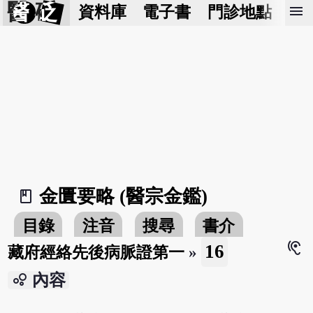
醫 砭
menu
資料庫
電子書
門診地點
預
金匱要略 (醫宗金鑑)
book_2
目錄
注音
搜尋
書介
hearing
16
藏府經絡先後病脈證第一
»
bubble_chart
內容