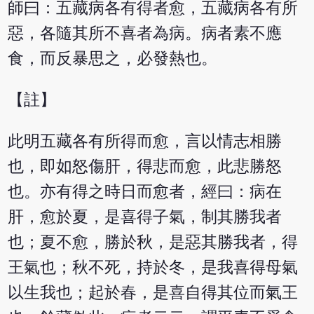
師曰：五藏病各有得者愈，五藏病各有所
惡，各隨其所不喜者為病。病者素不應
食，而反暴思之，必發熱也。
【註】
此明五藏各有所得而愈，言以情志相勝
也，即如怒傷肝，得悲而愈，此悲勝怒
也。亦有得之時日而愈者，經曰：病在
肝，愈於夏，是喜得子氣，制其勝我者
也；夏不愈，勝於秋，是惡其勝我者，得
王氣也；秋不死，持於冬，是我喜得母氣
以生我也；起於春，是喜自得其位而氣王