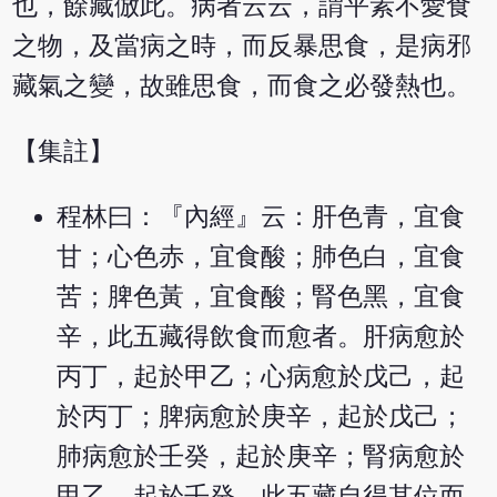
也，餘藏倣此。病者云云，謂平素不愛食
之物，及當病之時，而反暴思食，是病邪
藏氣之變，故雖思食，而食之必發熱也。
【集註】
程林曰：『內經』云：肝色青，宜食
甘；心色赤，宜食酸；肺色白，宜食
苦；脾色黃，宜食酸；腎色黑，宜食
辛，此五藏得飲食而愈者。肝病愈於
丙丁，起於甲乙；心病愈於戊己，起
於丙丁；脾病愈於庚辛，起於戊己；
肺病愈於壬癸，起於庚辛；腎病愈於
甲乙，起於壬癸，此五藏自得其位而