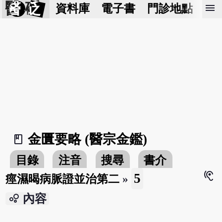
醫 砭
menu
資料庫
電子書
門診地點
預
金匱要略 (醫宗金鑑)
book_2
目錄
注音
搜尋
書介
hearing
5
痙濕暍病脈證並治第二
»
bubble_chart
內容