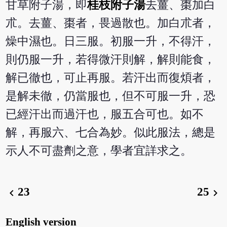
甘草附子湯，即
桂枝附子湯
去薑、棗加白
朮。去薑、棗者，畏過散也。加白朮者，
燥中濕也。日三服。初服一升，不得汗，
則仍服一升，若得微汗則解，解則能食，
解已徹也，可止再服。若汗出而復煩者，
是解未徹，仍當服也，但不可服一升，恐
已經汗出而過汗也，服五合可也。如不
解，再服六、七合為妙。似此服法，總是
示人不可盡劑之意，學者宜詳求之。
23
25
chevron_left
chevron_right
English version