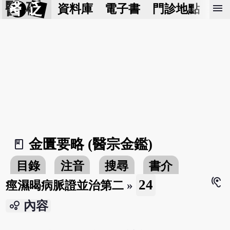
醫 砭
menu
資料庫
電子書
門診地點
預
金匱要略 (醫宗金鑑)
book_2
目錄
注音
搜尋
書介
hearing
24
痙濕暍病脈證並治第二
»
bubble_chart
內容