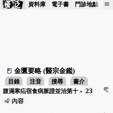
醫 砭
menu
資料庫
電子書
門診地點
預
金匱要略 (醫宗金鑑)
book_2
目錄
注音
搜尋
書介
hearing
23
腹滿寒疝宿食病脈證並治第十
»
bubble_chart
內容