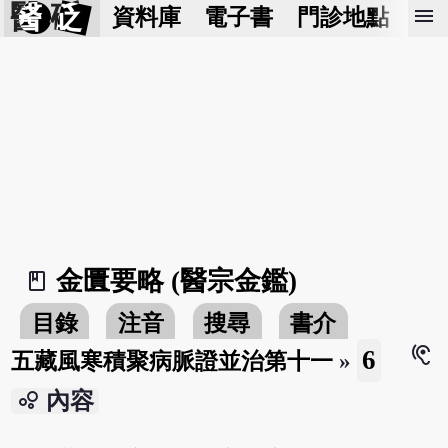
醫 砭
menu
資料庫
電子書
門診地點
預
金匱要略 (醫宗金鑑)
book_2
目錄
注音
搜尋
書介
hearing
6
五藏風寒積聚病脈證並治第十一
»
bubble_chart
內容