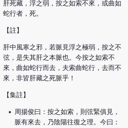
肝死藏，浮之弱，按之如索不來，或曲如
蛇行者，死。
【註】
肝中風寒之邪，若脈見浮之極弱，按之不
弦，是失其肝之本脈也。今按之如索不
來，曲如蛇行而去，夫索曲蛇行，去而不
來，非皆肝藏之死脈乎！
【集註】
周揚俊曰：按之如索，則弦緊俱見，
脈有來去，乃陰陽往復之理。今曰：