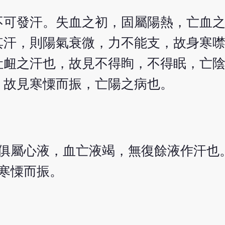
不可發汗。失血之初，固屬陽熱，亡血
其汗，則陽氣衰微，力不能支，故身寒
吐衄之汗也，故見不得眴，不得眠，亡
，故見寒憟而振，亡陽之病也。
俱屬心液，血亡液竭，無復餘液作汗也
寒憟而振。