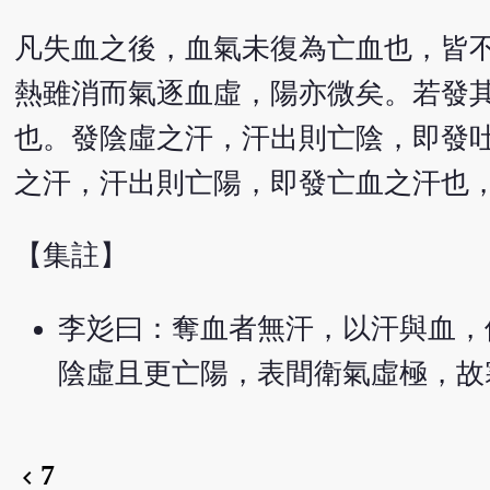
凡失血之後，血氣未復為亡血也，皆
熱雖消而氣逐血虛，陽亦微矣。若發
也。發陰虛之汗，汗出則亡陰，即發
之汗，汗出則亡陽，即發亡血之汗也
【集註】
李彣曰：奪血者無汗，以汗與血，
陰虛且更亡陽，表間衛氣虛極，故
7
chevron_left