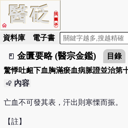
醫
砭
沈
藥
home
子
資料庫
電子書
金匱要略 (醫宗金鑑)
目錄
book_2
驚悸吐衄下血胸滿瘀血病脈證並治第
內容
bubble_chart
亡血不可發其表，汗出則寒慄而振。
【註】