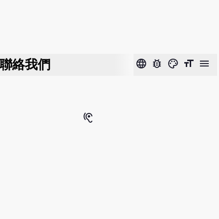
聯絡我們
language
bug_report
color_lens
format_size
menu
hearing