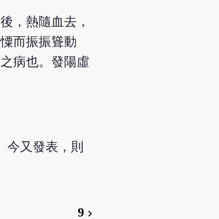
之後，熱隨血去，
噤憟而振振聳動
陰之病也。發陽虛
。今又發表，則
9
chevron_right