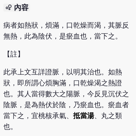
bubble_chart
內容
病者如熱狀，煩滿，口乾燥而渴，其脈反
無熱，此為陰伏，是瘀血也，當下之。
【註】
此承上文互詳證脈，以明其治也。如熱
狀，即所謂心煩胸滿，口乾燥渴之熱證
也。其人當得數大之陽脈，今反見沉伏之
陰脈，是為熱伏於陰，乃瘀血也。瘀血者
當下之，宜桃核承氣、
抵當湯
、丸之類
也。