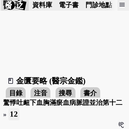
醫 砭
menu
資料庫
電子書
門診地點
預
金匱要略 (醫宗金鑑)
book_2
目錄
注音
搜尋
書介
驚悸吐衄下血胸滿瘀血病脈證並治第十二
12
»
hearing