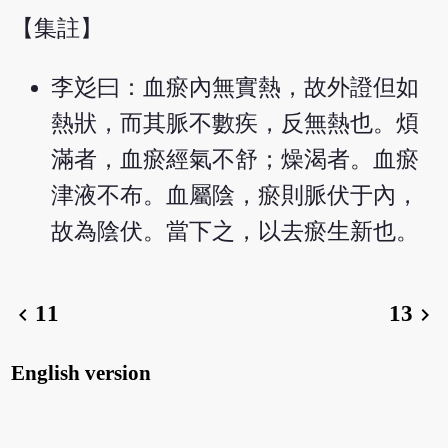
【集註】
李彣曰：血瘀內無實熱，故外證但如
熱狀，而其脈不數疾，反無熱也。煩
滿者，血瘀經氣不舒；燥渴者。血瘀
津液不布。血屬陰，瘀則脈伏于內，
故為陰伏。當下之，以去瘀生新也。
11
13
chevron_left
chevron_right
English version