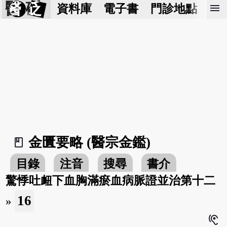
醫 砭
menu
資料庫
電子書
門診地點
預
金匱要略 (醫宗金鑑)
book_2
目錄
注音
搜尋
書介
驚悸吐衄下血胸滿瘀血病脈證並治第十二
16
»
hearing