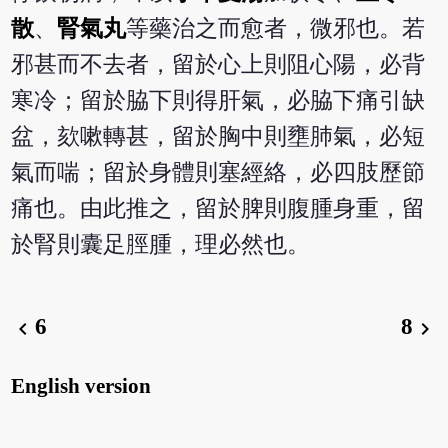
散
、
腎氣丸
等藥治之而愈者，微邪也。若
邪甚而不去者，留於心上則阻心陽，必背
寒冷；留於脇下則得肝氣，必脇下痛引缺
盆，欬嗽轉甚，留於胸中則壅肺氣，必短
氣而喘；留於身體則塞經絡，必四肢歷節
痛也。由此推之，留於脾則腹腫身重，留
於腎則囊足脛腫，理必然也。
6
8
chevron_left
chevron_right
English version