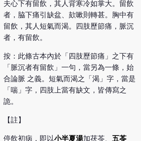
夫心下有留飲，其人背寒冷如掌大。留飲
者，脇下痛引缺盆、欬嗽則轉甚。胸中有
留飲，其人短氣而渴。四肢歷節痛，脈沉
者，有留飲。
按：此條古本內於「四肢歷節痛」之下有
「脈沉者有留飲」一句，當另為一條，始
合論脈 之義。短氣而渴之「渴」字，當是
「喘」字，四肢上當有缺文，皆傳寫之
詭。
【註】
停飲初病，即以
小半夏湯
加茯苓、
五苓