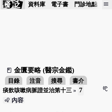
醫 砭
menu
資料庫
電子書
門診地點
預
金匱要略 (醫宗金鑑)
book_2
目錄
注音
搜尋
書介
hearing
7
痰飲咳嗽病脈證並治第十三
»
bubble_chart
內容