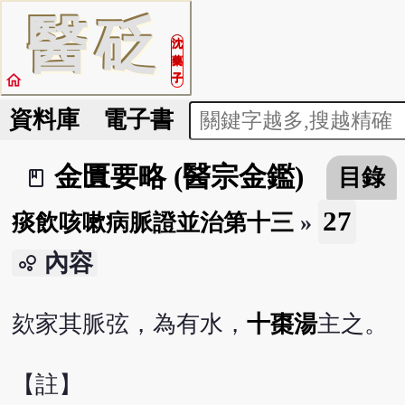
醫
砭
沈
藥
home
子
資料庫
電子書
金匱要略 (醫宗金鑑)
目錄
book_2
27
痰飲咳嗽病脈證並治第十三
»
內容
bubble_chart
欬家其脈弦，為有水，
十棗湯
主之。
【註】