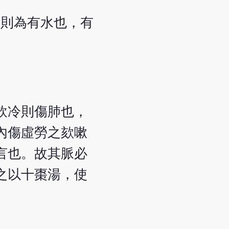
欬則為有水也，有
飲冷則傷肺也，
內傷虛勞之欬嗽
言也。故其脈必
之以十棗湯，使