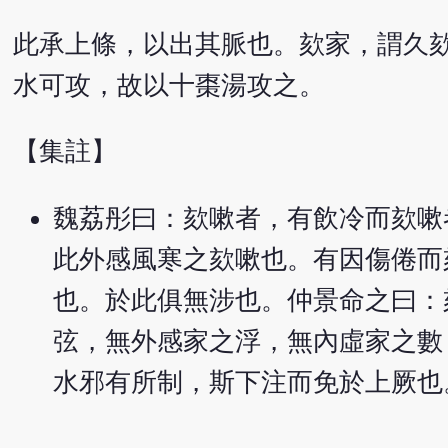
此承上條，以出其脈也。欬家，謂久
水可攻，故以十棗湯攻之。
【集註】
魏荔彤曰：欬嗽者，有飲冷而欬嗽
此外感風寒之欬嗽也。有因傷倦而
也。於此俱無涉也。仲景命之曰：
弦，無外感家之浮，無內虛家之數
水邪有所制，斯下注而免於上厥也