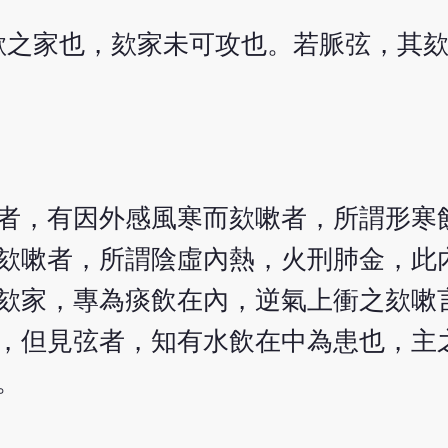
欬之家也，欬家未可攻也。若脈弦，其
者，有因外感風寒而欬嗽者，所謂形寒
欬嗽者，所謂陰虛內熱，火刑肺金，此
欬家，專為痰飲在內，逆氣上衝之欬嗽
，但見弦者，知有水飲在中為患也，主
。