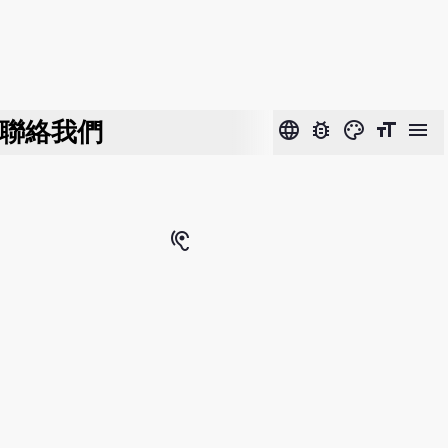
聯絡我們
language
bug_report
color_lens
format_size
menu
hearing