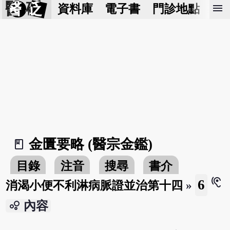
醫 砭
menu
資料庫
電子書
門診地點
預
金匱要略 (醫宗金鑑)
book_2
目錄
注音
搜尋
書介
hearing
6
消渴小便不利淋病脈證並治第十四
»
bubble_chart
內容