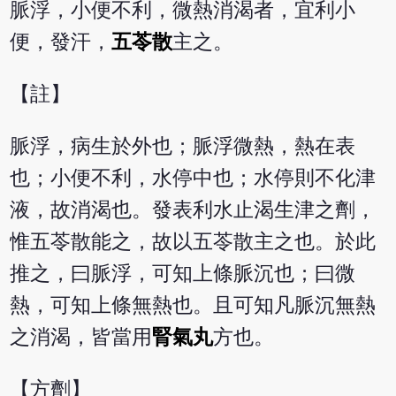
脈浮，小便不利，微熱消渴者，宜利小
便，發汗，
五苓散
主之。
【註】
脈浮，病生於外也；脈浮微熱，熱在表
也；小便不利，水停中也；水停則不化津
液，故消渴也。發表利水止渴生津之劑，
惟五苓散能之，故以五苓散主之也。於此
推之，曰脈浮，可知上條脈沉也；曰微
熱，可知上條無熱也。且可知凡脈沉無熱
之消渴，皆當用
腎氣丸
方也。
【方劑】