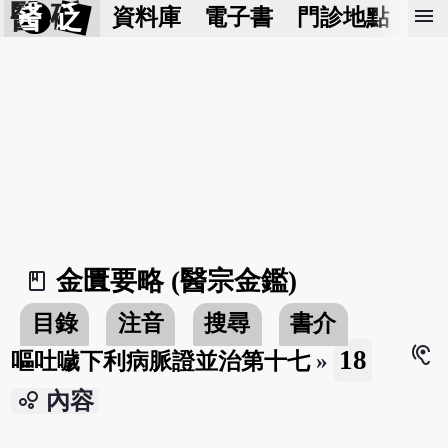
醫 砭
menu
資料庫
電子書
門診地點
預
金匱要略 (醫宗金鑑)
book_2
目錄
注音
搜尋
書介
hearing
18
嘔吐噦下利病脈證並治第十七
»
bubble_chart
內容