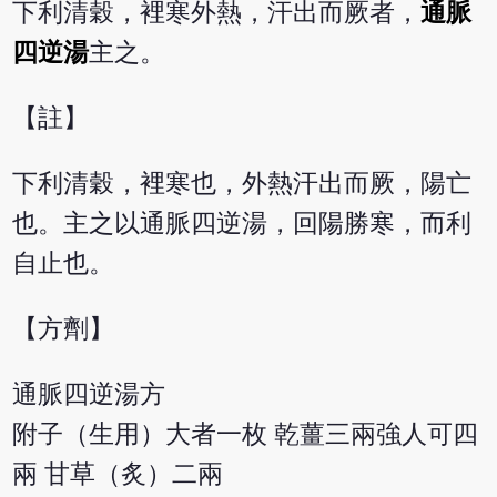
下利清穀，裡寒外熱，汗出而厥者，
通脈
四逆湯
主之。
【註】
下利清穀，裡寒也，外熱汗出而厥，陽亡
也。主之以通脈四逆湯，回陽勝寒，而利
自止也。
【方劑】
通脈四逆湯方
附子（生用）大者一枚 乾薑三兩強人可四
兩 甘草（炙）二兩