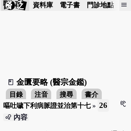
醫 砭
menu
資料庫
電子書
門診地點
預
金匱要略 (醫宗金鑑)
book_2
目錄
注音
搜尋
書介
hearing
26
嘔吐噦下利病脈證並治第十七
»
bubble_chart
內容