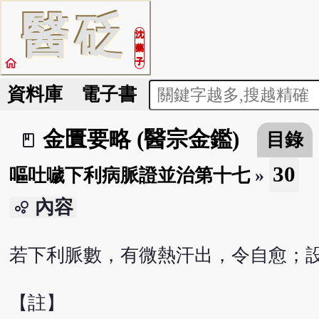
醫
砭
沈
藥
home
子
資料庫
電子書
金匱要略 (醫宗金鑑)
目錄
book_2
30
嘔吐噦下利病脈證並治第十七
»
內容
bubble_chart
若下利脈數，有微熱汗出，令自愈；
【註】