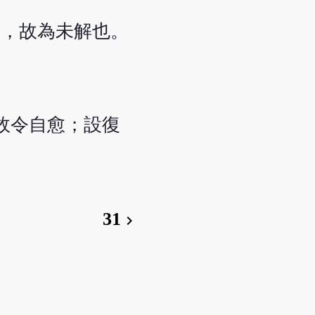
衰，故為未解也。
故令自愈；設復
31
chevron_right