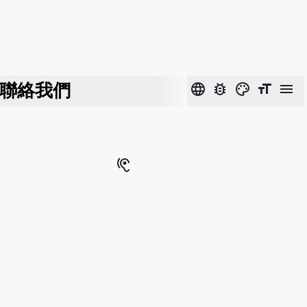
聯絡我們
language
bug_report
color_lens
format_size
menu
hearing