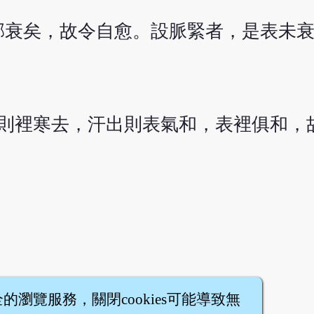
邪衰矣，故令自愈。設脈緊者，是表未
則裡寒去，汗出則表氣和，表裡俱和，
全的瀏覽服務，關閉cookies可能導致無