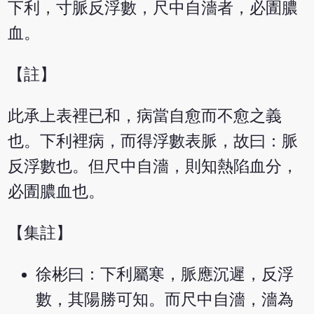
下利，寸脈反浮數，尺中自濇者，必圊膿
血。
【註】
此承上表裡已和，病當自愈而不愈之義
也。下利裡病，而得浮數表脈，故曰：脈
反浮數也。但尺中自濇，則知熱陷血分，
必圊膿血也。
【集註】
徐彬曰：下利屬寒，脈應沉遲，反浮
數，其陽勝可知。而尺中自濇，濇為