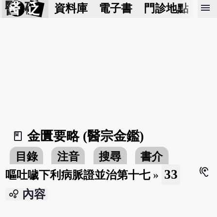
醫 砭
menu
資料庫
電子書
門診地點
預
金匱要略 (醫宗金鑑)
book_2
目錄
注音
搜尋
書介
hearing
33
嘔吐噦下利病脈證並治第十七
»
bubble_chart
內容