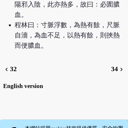
陽邪入陰，此亦熱多，故曰：必圊膿
血。
程林曰：寸脈浮數，為熱有餘，尺脈
自濇，為血不足，以熱有餘，則挾熱
而便膿血。
32
34
chevron_left
chevron_right
English version