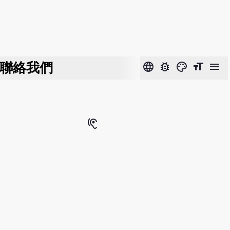
聯絡我們
language
bug_report
color_lens
format_size
menu
hearing