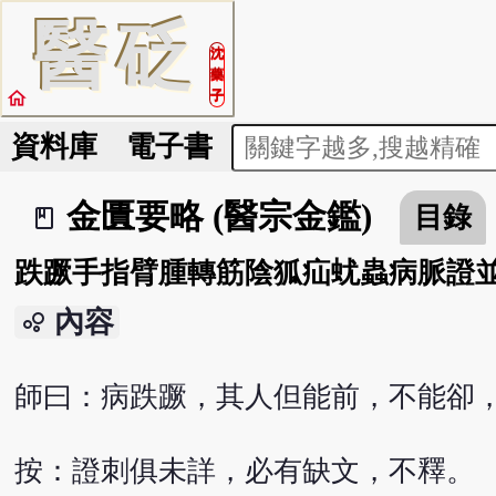
醫
砭
沈
藥
home
子
資料庫
電子書
金匱要略 (醫宗金鑑)
目錄
book_2
跌蹶手指臂腫轉筋陰狐疝蚘蟲病脈證
內容
bubble_chart
師曰：病跌蹶，其人但能前，不能卻
按：證刺俱未詳，必有缺文，不釋。