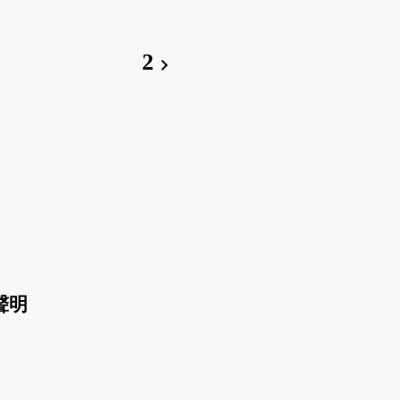
2
chevron_right
聲明