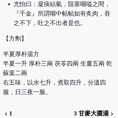
尤怡曰：凝痰結氣，阻塞咽嗌之間，
『千金』所謂咽中帖帖如有炙肉，吞
之不下，吐之不出者是也。
【方劑】
半夏厚朴湯方
半夏一升 厚朴三兩 茯苓四兩 生薑五兩 乾
蘇葉二兩
右五味，以水七升，煮取四升，分溫四
服，日三夜一服。
1
3 甘麥大棗湯
chevron_left
chevron_right