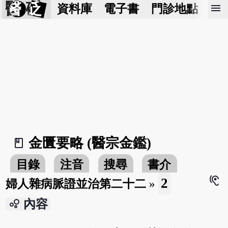
醫 砭
menu
資料庫
電子書
門診地點
預
金匱要略 (醫宗金鑑)
book_2
目錄
注音
搜尋
書介
hearing
2
婦人雜病脈證並治第二十二
»
bubble_chart
內容