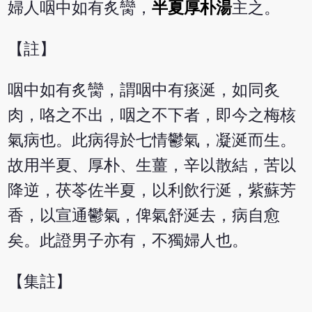
婦人咽中如有炙臠，
半夏厚朴湯
主之。
【註】
咽中如有炙臠，謂咽中有痰涎，如同炙
肉，咯之不出，咽之不下者，即今之梅核
氣病也。此病得於七情鬱氣，凝涎而生。
故用半夏、厚朴、生薑，辛以散結，苦以
降逆，茯苓佐半夏，以利飲行涎，紫蘇芳
香，以宣通鬱氣，俾氣舒涎去，病自愈
矣。此證男子亦有，不獨婦人也。
【集註】