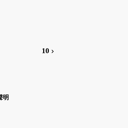
10
chevron_right
聲明