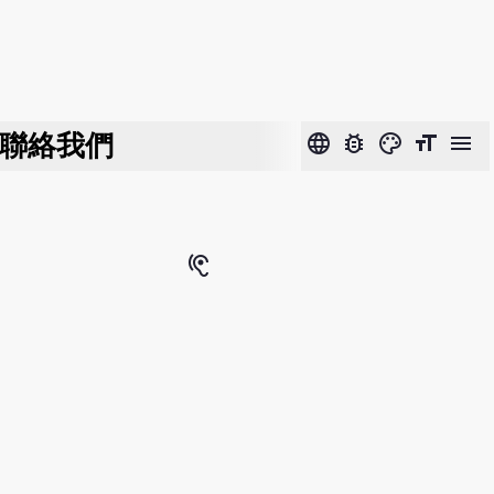
聯絡我們
language
bug_report
color_lens
format_size
menu
hearing