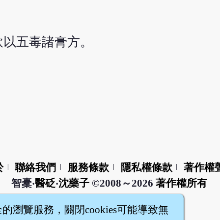
飲以五毒諸膏方。
於
聯絡我們
服務條款
隱私權條款
著作權
|
|
|
|
智橐‧
醫砭
‧
沈藥子
©2008～2026
著作權所有
全的瀏覽服務，關閉cookies可能導致無