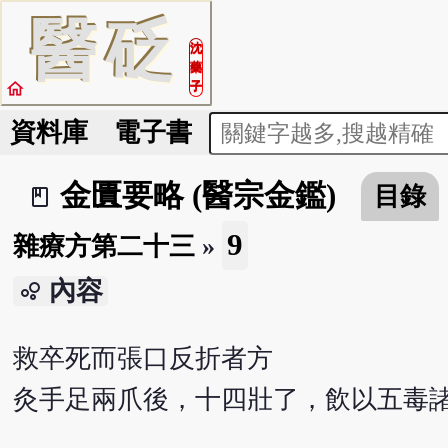
醫
砭
沈
藥
home
子
資料庫
電子書
金匱要略 (醫宗金鑑)
目錄
book_2
9
雜療方第二十三
»
內容
bubble_chart
救卒死而張口反折者方
灸手足兩爪後，十四壯了，飲以五毒