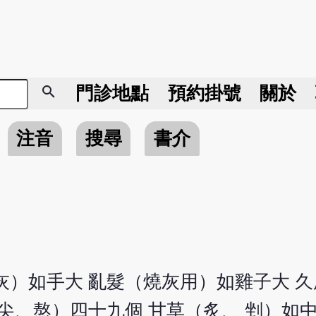
search
門診地點
預約掛號
關於
注音
搜尋
書介
灰）如手大 亂髮（燒灰用）如雞子大 久
尖、熬）四十九個 甘草（炙、 剉）如