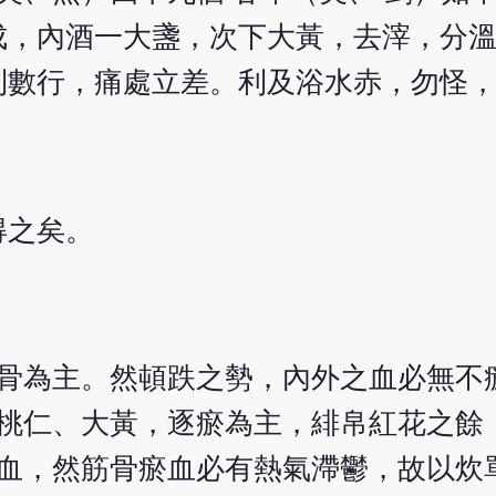
成，內酒一大盞，次下大黃，去滓，分
利數行，痛處立差。利及浴水赤，勿怪
得之矣。
骨為主。然頓跌之勢，內外之血必無不
桃仁、大黃，逐瘀為主，緋帛紅花之餘
血，然筋骨瘀血必有熱氣滯鬱，故以炊