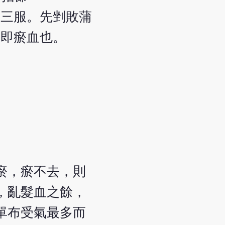
溫三服。先剉敗蒲
，即瘀血也。
瘀，瘀不去，則
，亂髮血之餘，
單布受氣最多而