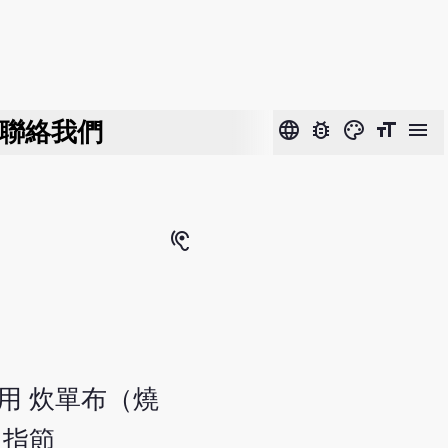
聯絡我們
language
bug_report
color_lens
format_size
menu
hearing
用 炊單布（燒
中指節