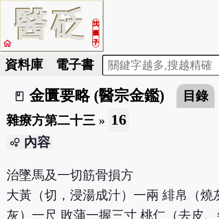
醫
砭
沈
藥
home
子
資料庫
電子書
金匱要略 (醫宗金鑑)
目錄
book_2
16
雜療方第二十三
»
內容
bubble_chart
治墜馬及一切筋骨損方
大黃（切，浸湯成汁）一兩 緋帛（燒
灰）一尺 敗蒲一握三寸 桃仁（去皮、