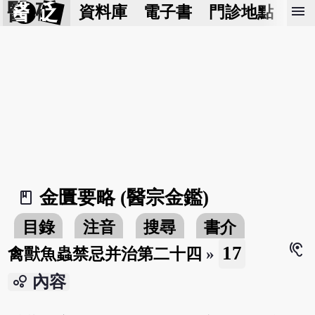
醫 砭
menu
資料庫
電子書
門診地點
預
金匱要略 (醫宗金鑑)
book_2
目錄
注音
搜尋
書介
hearing
17
禽獸魚蟲禁忌并治第二十四
»
bubble_chart
內容