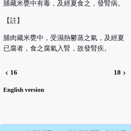
脯藏米甕中有毒，及經夏食之，發腎病。
【註】
脯肉藏米甕中，受濕熱鬱蒸之氣，及經夏
已腐者，食之腐氣入腎，故發腎疾。
16
18
chevron_left
chevron_right
English version