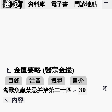
醫 砭
menu
資料庫
電子書
門診地點
預
金匱要略 (醫宗金鑑)
book_2
目錄
注音
搜尋
書介
hearing
30
禽獸魚蟲禁忌并治第二十四
»
bubble_chart
內容