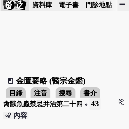
醫 砭
menu
資料庫
電子書
門診地點
預
金匱要略 (醫宗金鑑)
book_2
目錄
注音
搜尋
書介
hearing
43
禽獸魚蟲禁忌并治第二十四
»
bubble_chart
內容