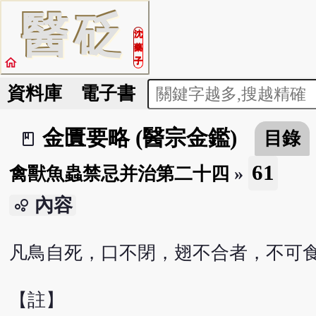
醫
砭
沈
藥
home
子
資料庫
電子書
金匱要略 (醫宗金鑑)
目錄
book_2
61
禽獸魚蟲禁忌并治第二十四
»
內容
bubble_chart
凡鳥自死，口不閉，翅不合者，不可
【註】