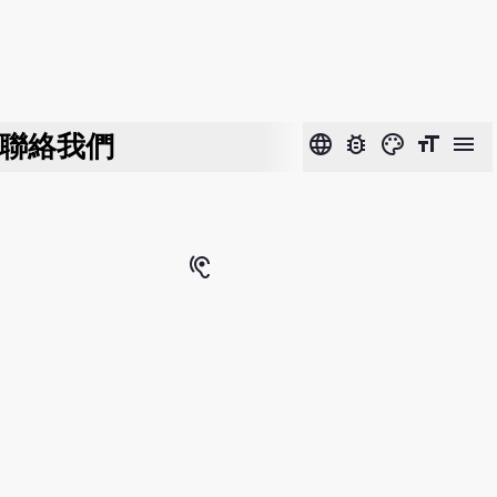
聯絡我們
language
bug_report
color_lens
format_size
menu
hearing