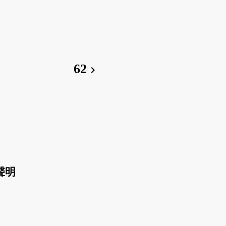
62
chevron_right
聲明