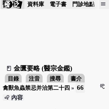
醫 砭
menu
資料庫
電子書
門診地點
預
金匱要略 (醫宗金鑑)
book_2
目錄
注音
搜尋
書介
hearing
66
禽獸魚蟲禁忌并治第二十四
»
bubble_chart
內容