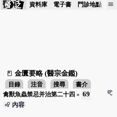
醫 砭
menu
資料庫
電子書
門診地點
預
金匱要略 (醫宗金鑑)
book_2
目錄
注音
搜尋
書介
hearing
69
禽獸魚蟲禁忌并治第二十四
»
bubble_chart
內容