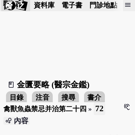
醫 砭
menu
資料庫
電子書
門診地點
預
金匱要略 (醫宗金鑑)
book_2
目錄
注音
搜尋
書介
hearing
72
禽獸魚蟲禁忌并治第二十四
»
bubble_chart
內容