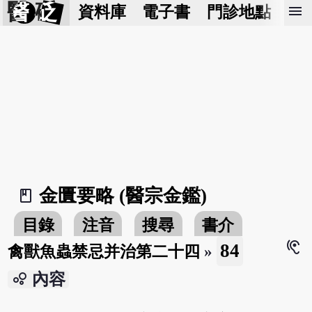
醫 砭
menu
資料庫
電子書
門診地點
預
金匱要略 (醫宗金鑑)
book_2
目錄
注音
搜尋
書介
hearing
84
禽獸魚蟲禁忌并治第二十四
»
bubble_chart
內容