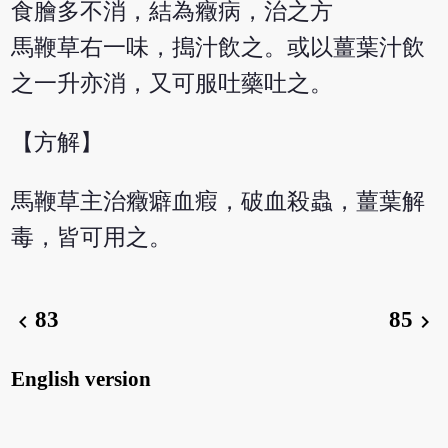
食膾多不消，結為癥病，治之方
馬鞭草右一味，搗汁飲之。或以薑葉汁飲
之一升亦消，又可服吐藥吐之。
【方解】
馬鞭草主治癥癖血瘕，破血殺蟲，薑葉解
毒，皆可用之。
83
85
chevron_left
chevron_right
English version