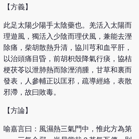
【方義】
此足太陽少陽手太陰藥也。羌活入太陽而
理遊風，獨活入少陰而理伏風，兼能去溼
除痛，柴胡散熱升清，協川芎和血平肝，
以治頭痛目昏，前胡枳殼降氣行痰，協桔
梗茯苓以泄肺熱而除溼消腫，甘草和裏而
發表，人參輔正以匡邪，疏導經絡，表散
邪滯，故曰敗毒。
【方論】
喻嘉言曰：風濕熱三氣門中，惟此方為第