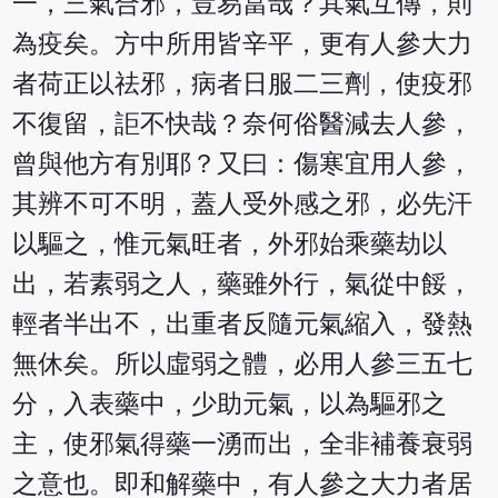
一，三氣合邪，豈易當哉？其氣互傳，則
為疫矣。方中所用皆辛平，更有人參大力
者荷正以祛邪，病者日服二三劑，使疫邪
不復留，詎不快哉？奈何俗醫減去人參，
曾與他方有別耶？又曰：傷寒宜用人參，
其辨不可不明，蓋人受外感之邪，必先汗
以驅之，惟元氣旺者，外邪始乘藥劫以
出，若素弱之人，藥雖外行，氣從中餒，
輕者半出不，出重者反隨元氣縮入，發熱
無休矣。所以虛弱之體，必用人參三五七
分，入表藥中，少助元氣，以為驅邪之
主，使邪氣得藥一湧而出，全非補養衰弱
之意也。即和解藥中，有人參之大力者居