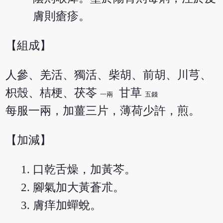
膚則瘡疹。
【組成】
人參、羌活、獨活、柴胡、前胡、川芎、
枳殼、桔梗、茯苓
甘草
一兩
五錢
每服一兩，加薑三片，薄荷少許，煎。
【加減】
口乾舌燥，加黃芩。
腳氣加大黃蒼朮。
膚痒加蟬蛻。