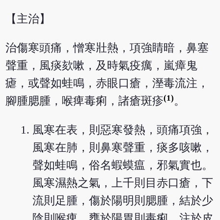
【主治】
治傷寒頭痛，憎寒壯熱，項強睛暗，鼻塞
聲重，風痰欬嗽，及時氣疫癘，嵐瘴鬼
瘧，或聲如蛙鳴，赤眼口瘡，溼毒流注，
(1)
腳腫腮腫，喉痺毒痢，諸瘡斑疹
。
風寒在表，則惡寒發熱，頭痛項強，
風寒在肺，則鼻寒聲重，痰多咳嗽，
聲如蛙鳴，俗名蝦蟆瘟，邪氣實也。
風寒濕熱之氣，上千則目赤口瘡，下
流則足腫，傷於陽明則腮腫，結於少
陰則喉痺。壅於陽胃則毒痢，注於皮