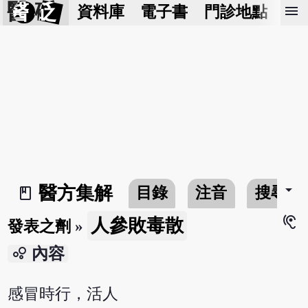
醫 砭
menu
資料庫
電子書
門診地點
預
arrow_drop_down
醫方集解
目錄
注音
搜尋
book_2
hearing
人參敗毒散
發表之劑
»
bubble_chart
內容
感冒時行，活人