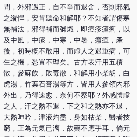
間，外邪遇正，自不爭而退舍，否則邪氣
之縱悍，安肯聽命和解耶？不知者謂傷寒
無補法，邪得補而彌熾，即痘疹瘧痢，以
及中風，中痰，中寒，中暑，癰疽，產
後，初時概不敢用，而虛人之遇重病，可
生之機，悉置不理矣。古方表汗用五積
散，參蘇飲，敗毒散，和解用小柴胡，白
虎湯，竹葉石膏湯等方，皆用人參領內邪
外出，乃得速愈，奈何不察耶？外感體虛
之人，汗之熱不退，下之和之熱亦不退，
大熱呻吟，津液灼盡，身如枯柴，醫者技
窮，正為元氣已漓，故藥不應手耳，倘元