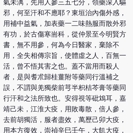
氣未漓，先用人參三五七分，領藥深入驅
邪，何至汗和不應耶？東垣治內傷外感，
用補中益氣，加表藥一二味熱服而散外邪
有功，於古傷寒耑科，從仲景至今明賢方
書，無不用參，何為今日醫家，棄除不
用，全失相傳宗旨，使體虛之人，百無一
活，曾不悟其害之也。蓋不當用而殺人
者，是與耆朮歸桂薑附等藥同行溫補之
誤，不謂與羌獨柴前芎半枳桔芩膏等藥同
行汗和之法所致也。安得視等砒鴆耳，嘉
靖己未，江淮大疫，用敗毒散，倍人參，
去前胡獨活，服者盡效，萬歷己卯大疫，
用本方復效，崇禎辛巳壬午，大飢大疫，