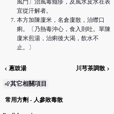
風門〕治風毒癮疹，及風水皮水在表
宜從汗解者。
本方加陳廩米，名倉廩散，治噤口
痢。〔乃熱毒沖心，食入則吐。單陳
廩米煎湯，治痢後大渴，飲水不
止。〕
蔥豉湯
川芎茶調散
chevron_left
chevron_right
其它相關項目
常用方劑 - 人參敗毒散