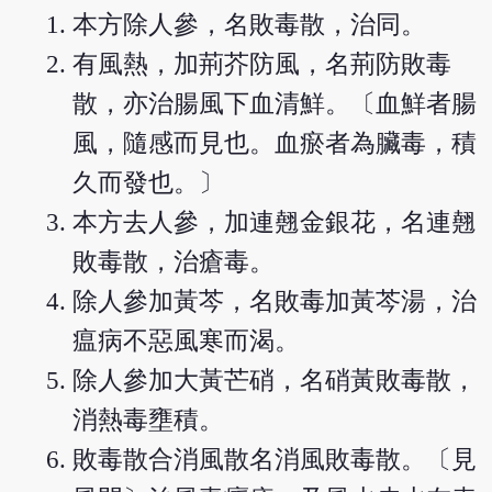
本方除人參，名敗毒散，治同。
有風熱，加荊芥防風，名荊防敗毒
散，亦治腸風下血清鮮。〔血鮮者腸
風，隨感而見也。血瘀者為臟毒，積
久而發也。〕
本方去人參，加連翹金銀花，名連翹
敗毒散，治瘡毒。
除人參加黃芩，名敗毒加黃芩湯，治
瘟病不惡風寒而渴。
除人參加大黃芒硝，名硝黃敗毒散，
消熱毒壅積。
敗毒散合消風散名消風敗毒散。〔見