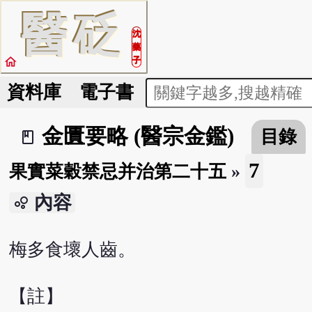
醫
砭
沈
藥
home
子
資料庫
電子書
金匱要略 (醫宗金鑑)
目錄
book_2
7
果實菜穀禁忌并治第二十五
»
內容
bubble_chart
梅多食壞人齒。
【註】