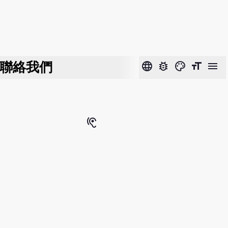
聯絡我們
language
bug_report
color_lens
format_size
menu
hearing