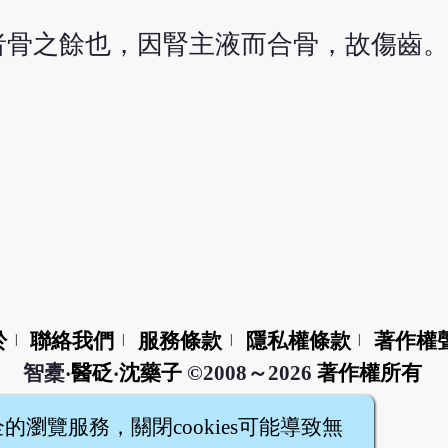
者骨之餘也，因腎主液而合骨，故傷齒
於
聯絡我們
服務條款
隱私權條款
著作權
|
|
|
|
智橐‧
醫砭
‧
沈藥子
©2008～2026
著作權所有
全的瀏覽服務，關閉cookies可能導致無