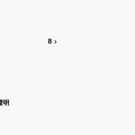
。
8
chevron_right
聲明