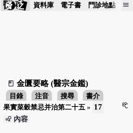
醫 砭
menu
資料庫
電子書
門診地點
預
金匱要略 (醫宗金鑑)
book_2
目錄
注音
搜尋
書介
hearing
17
果實菜穀禁忌并治第二十五
»
bubble_chart
內容