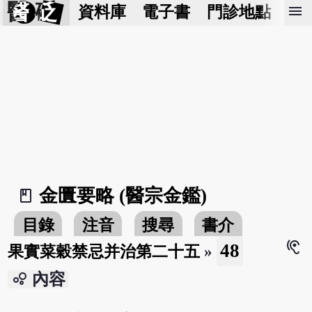
醫 砭
menu
資料庫
電子書
門診地點
預
金匱要略 (醫宗金鑑)
book_2
目錄
注音
搜尋
書介
hearing
48
果實菜穀禁忌并治第二十五
»
bubble_chart
內容