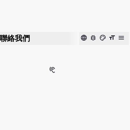
聯絡我們
language
bug_report
color_lens
format_size
menu
hearing