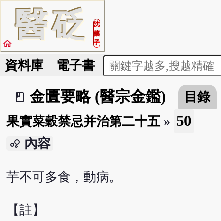
醫
砭
沈
藥
home
子
資料庫
電子書
金匱要略 (醫宗金鑑)
目錄
book_2
50
果實菜穀禁忌并治第二十五
»
內容
bubble_chart
芋不可多食，動病。
【註】