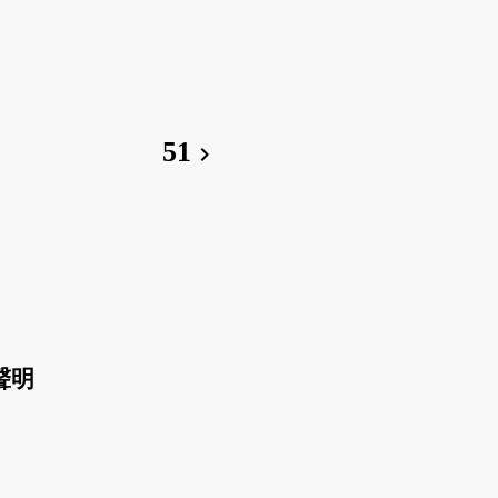
51
chevron_right
聲明