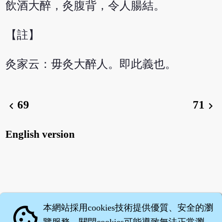
飲酒大醉，灸腹背，令人腸結。
【註】
灸家云：毋灸大醉人。即此義也。
69
71
chevron_left
chevron_right
English version
本網站採用cookies技術提供優質、安全的瀏
cookie
覽服務，關閉cookies可能導致無法正常瀏