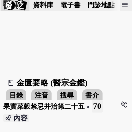
醫 砭
menu
資料庫
電子書
門診地點
預
金匱要略 (醫宗金鑑)
book_2
目錄
注音
搜尋
書介
hearing
70
果實菜穀禁忌并治第二十五
»
bubble_chart
內容