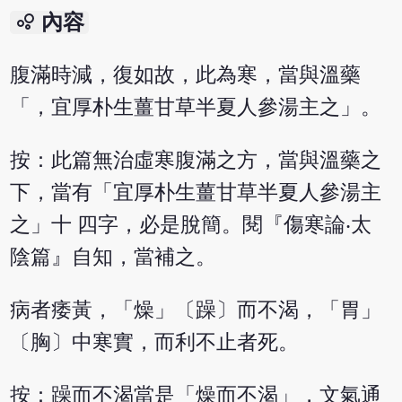
bubble_chart
內容
腹滿時減，復如故，此為寒，當與溫藥
「，宜厚朴生薑甘草半夏人參湯主之」。
按：此篇無治虛寒腹滿之方，當與溫藥之
下，當有「宜厚朴生薑甘草半夏人參湯主
之」十 四字，必是脫簡。閱『傷寒論‧太
陰篇』自知，當補之。
病者痿黃，「燥」〔躁〕而不渴，「胃」
〔胸〕中寒實，而利不止者死。
按：躁而不渴當是「燥而不渴」，文氣通