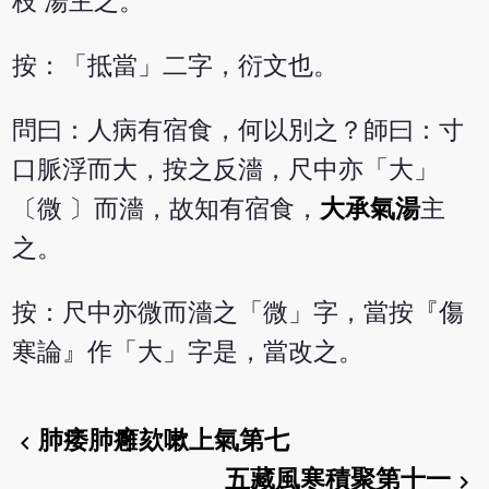
枝 湯主之。
按：「抵當」二字，衍文也。
問曰：人病有宿食，何以別之？師曰：寸
口脈浮而大，按之反濇，尺中亦「大」
〔微 〕而濇，故知有宿食，
大承氣湯
主
之。
按：尺中亦微而濇之「微」字，當按『傷
寒論』作「大」字是，當改之。
肺痿肺癰欬嗽上氣第七
chevron_left
五藏風寒積聚第十一
chevron_right