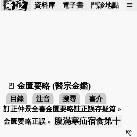
醫 砭
menu
資料庫
電子書
門診地點
預
金匱要略 (醫宗金鑑)
book_2
目錄
注音
搜尋
書介
訂正仲景全書金匱要略註正誤存疑篇
»
腹滿寒疝宿食第十
金匱要略正誤
»
hearing