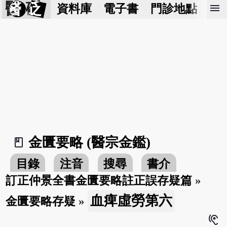
醫 砭
menu
資料庫
電子書
門診地點
預
金匱要略 (醫宗金鑑)
book_2
目錄
注音
搜尋
書介
訂正仲景全書金匱要略註正誤存疑篇
»
血痺虛勞第六
金匱要略存疑
»
hearing