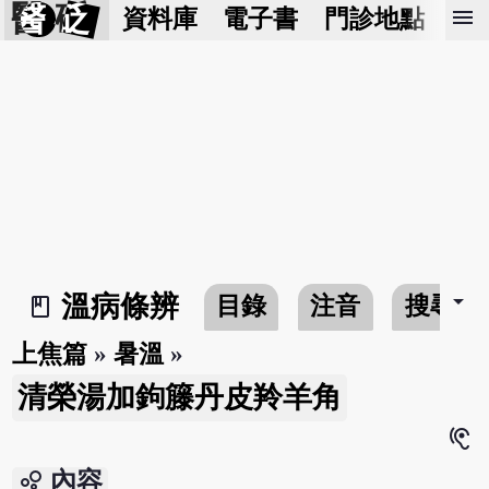
醫 砭
menu
資料庫
電子書
門診地點
預
arrow_drop_down
溫病條辨
目錄
注音
搜尋
book_2
上焦篇
»
暑溫
»
清榮湯加鉤籐丹皮羚羊角
hearing
bubble_chart
內容