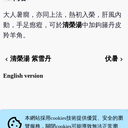
大人暑癇，亦同上法，熱初入榮，肝風內
動，手足瘛瘲，可於
清榮湯
中加鉤籐丹皮
羚羊角。
清榮湯 紫雪丹
伏暑
chevron_left
chevron_right
English version
本網站採用cookies技術提供優質、安全的瀏
cookie
覽服務，關閉cookies可能導致無法正常瀏