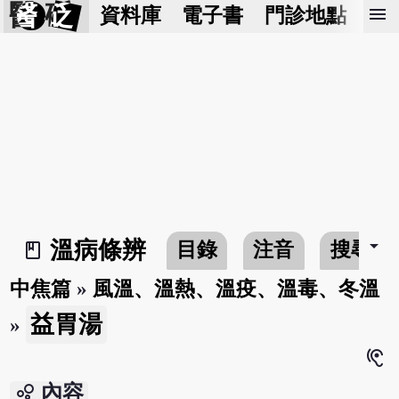
醫 砭
menu
資料庫
電子書
門診地點
預
arrow_drop_down
溫病條辨
目錄
注音
搜尋
book_2
中焦篇
»
風溫、溫熱、溫疫、溫毒、冬溫
益胃湯
»
hearing
bubble_chart
內容