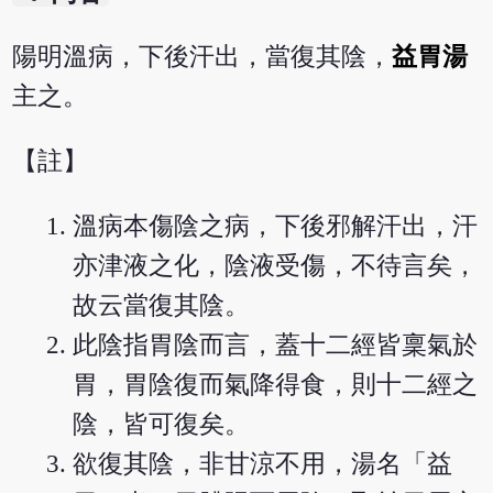
陽明溫病，下後汗出，當復其陰，
益胃湯
主之。
【註】
溫病本傷陰之病，下後邪解汗出，汗
亦津液之化，陰液受傷，不待言矣，
故云當復其陰。
此陰指胃陰而言，蓋十二經皆稟氣於
胃，胃陰復而氣降得食，則十二經之
陰，皆可復矣。
欲復其陰，非甘涼不用，湯名「益