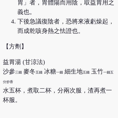
胃」者，胃體陽而用陰，取益胃用之
義也。
下後急議復陰者，恐將來液虧燥起，
而成乾咳身熱之怯證也。
【方劑】
益胃湯 (甘涼法)
沙參
麥冬
冰糖
細生地
玉竹
三錢
五錢
一錢
五錢
一錢五
分炒香
水五杯，煮取二杯，分兩次服，渣再煮一
杯服。